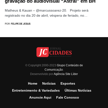
gravação do audiovisual “Astral” em BH
Matheus & Kauan – @marcussoarez-20. Projeto será
registrado no dia 20 de abril, véspera de feriado, no…
POR
FELIPE DE JESUS
© Copyright 2000-2023
Grupo Conteúdo de
Comunicação
.
Desenvolvido por
Agência Site Líder
Home
Notícias
Esportes
Entretenimento & Variedades
Últimas Notícias
Anuncie Aqui
Fale Conosco