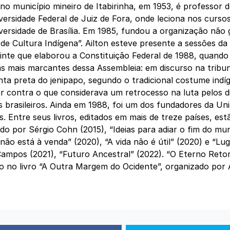
no município mineiro de Itabirinha, em 1953, é professor 
versidade Federal de Juiz de Fora, onde leciona nos curso
versidade de Brasília. Em 1985, fundou a organização não
de Cultura Indígena”. Ailton esteve presente a sessões da
inte que elaborou a Constituição Federal de 1988, quand
s mais marcantes dessa Assembleia: em discurso na tribun
nta preta do jenipapo, segundo o tradicional costume indíg
r contra o que considerava um retrocesso na luta pelos d
s brasileiros. Ainda em 1988, foi um dos fundadores da U
s. Entre seus livros, editados em mais de treze países, es
do por Sérgio Cohn (2015), “Ideias para adiar o fim do mu
ão está à venda” (2020), “A vida não é útil” (2020) e “Lu
ampos (2021), “Futuro Ancestral” (2022). “O Eterno Reto
o no livro “A Outra Margem do Ocidente”, organizado po