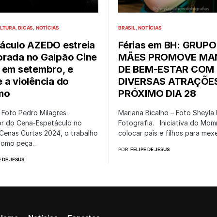
LTURA
DICAS
NOTÍCIAS
BRASIL
NOTÍCIAS
áculo AZEDO estreia
Férias em BH: GRUPO
rada no Galpão Cine
MÃES PROMOVE MA
 em setembro, e
DE BEM-ESTAR COM
 a violência do
DIVERSAS ATRAÇÕE
mo
PRÓXIMO DIA 28
Foto Pedro Milagres.
Mariana Bicalho – Foto Sheyla 
r do Cena-Espetáculo no
Fotografia. Iniciativa do Mom
 Cenas Curtas 2024, o trabalho
colocar pais e filhos para me
 como peça…
POR
FELIPE DE JESUS
E DE JESUS