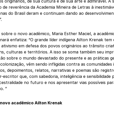
s originários, de sua cultura e de sua arte é admirável. A s
 de reverência da Academia Mineira de Letras à inestimáv
enas do Brasil deram e continuam dando ao desenvolvimen
.
sobre o novo acadêmico, Maria Esther Maciel, a acadêmi
nará enfatiza: “O grande líder indígena Ailton Krenak te
 ativismo em defesa dos povos originários ao trânsito cria
ns, culturas e territórios. A isso se soma também seu imp
xão sobre o mundo devastado do presente e as práticas g
a colonização, vêm sendo infligidas contra as comunidades 
ros, depoimentos, relatos, narrativas e poemas são regist
-escritor que, com sabedoria, inteligência e sensibilidade 
cestralidade no futuro e nos apresentar vias possíveis pa
o. ”
 novo acadêmico Ailton Krenak