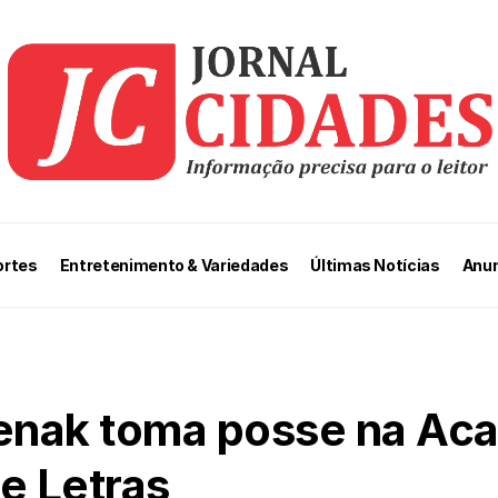
ortes
Entretenimento & Variedades
Últimas Notícias
Anun
renak toma posse na Ac
e Letras