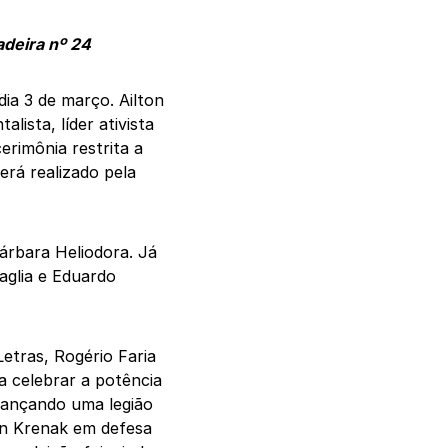
adeira nº 24
ia 3 de março. Ailton
lista, líder ativista
erimônia restrita a
erá realizado pela
árbara Heliodora. Já
aglia e Eduardo
etras, Rogério Faria
a celebrar a potência
lcançando uma legião
ton Krenak em defesa