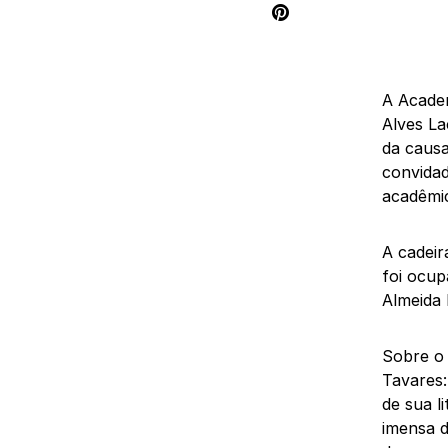
A Academ
Alves La
da causa
convidad
acadêmic
A cadeir
foi ocup
Almeida 
Sobre o 
Tavares:
de sua l
imensa d