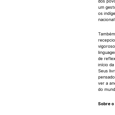
dos povo
um gesto
os indíg
nacional”
Também 
recepcio
vigoroso
linguage
de refle
início d
Seus liv
pensador
ver a an
do mund
Sobre o