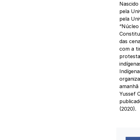
Nascido 
pela Uni
pela Uni
“Núcleo 
Constitu
das cena
com a ti
protesta
indígena
Indígena
organiza
amanhã n
Yussef C
publicad
(2020).