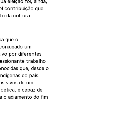
ua eleição foi, ainda,
el contribuição que
to da cultura
ca que o
m conjugado um
tivo por diferentes
ressionante trabalho
enocidas que, desde o
indígenas do país.
ros vivos de um
poética, é capaz de
ra o adiamento do fim