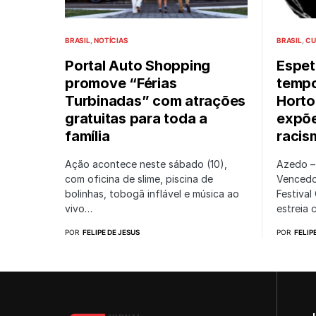
BRASIL
NOTÍCIAS
BRASIL
CU
Portal Auto Shopping
Espet
promove “Férias
tempo
Turbinadas” com atrações
Horto
gratuitas para toda a
expõe
família
racis
Ação acontece neste sábado (10),
Azedo – 
com oficina de slime, piscina de
Vencedo
bolinhas, tobogã inflável e música ao
Festival
vivo…
estreia
POR
FELIPE DE JESUS
POR
FELIP