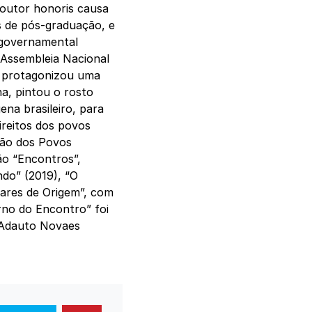
doutor honoris causa
s de pós-graduação, e
 governamental
 Assembleia Nacional
o protagonizou uma
a, pintou o rosto
ena brasileiro, para
ireitos dos povos
nião dos Povos
tão “Encontros”,
ndo” (2019), “O
gares de Origem”, com
rno do Encontro” foi
r Adauto Novaes