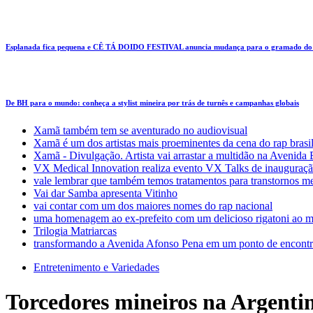
Esplanada fica pequena e CÊ TÁ DOIDO FESTIVAL anuncia mudança para o gramado do
De BH para o mundo: conheça a stylist mineira por trás de turnês e campanhas globais
Xamã também tem se aventurado no audiovisual
Xamã é um dos artistas mais proeminentes da cena do rap brasi
Xamã - Divulgação. Artista vai arrastar a multidão na Avenid
VX Medical Innovation realiza evento VX Talks de inauguraçã
vale lembrar que também temos tratamentos para transtornos m
Vai dar Samba apresenta Vitinho
vai contar com um dos maiores nomes do rap nacional
uma homenagem ao ex-prefeito com um delicioso rigatoni ao m
Trilogia Matriarcas
transformando a Avenida Afonso Pena em um ponto de encontr
Entretenimento e Variedades
Torcedores mineiros na Argenti