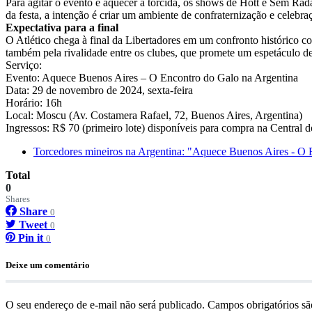
Para agitar o evento e aquecer a torcida, os shows de Hott e Sem Ra
da festa, a intenção é criar um ambiente de confraternização e celebr
Expectativa para a final
O Atlético chega à final da Libertadores em um confronto histórico co
também pela rivalidade entre os clubes, que promete um espetáculo d
Serviço:
Evento: Aquece Buenos Aires – O Encontro do Galo na Argentina
Data: 29 de novembro de 2024, sexta-feira
Horário: 16h
Local: Moscu (Av. Costamera Rafael, 72, Buenos Aires, Argentina)
Ingressos: R$ 70 (primeiro lote) disponíveis para compra na Central 
Torcedores mineiros na Argentina: "Aquece Buenos Aires - O E
Total
0
Shares
Share
0
Tweet
0
Pin it
0
Deixe um comentário
O seu endereço de e-mail não será publicado.
Campos obrigatórios s