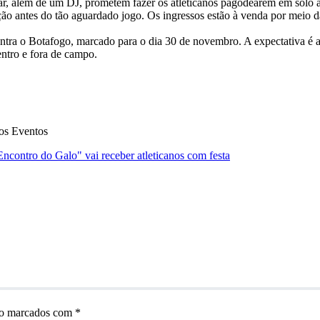
dar, além de um DJ, prometem fazer os atleticanos pagodearem em solo
ação antes do tão aguardado jogo. Os ingressos estão à venda por meio 
ntra o Botafogo, marcado para o dia 30 de novembro. A expectativa é al
entro e fora de campo.
dos Eventos
ncontro do Galo" vai receber atleticanos com festa
ão marcados com
*