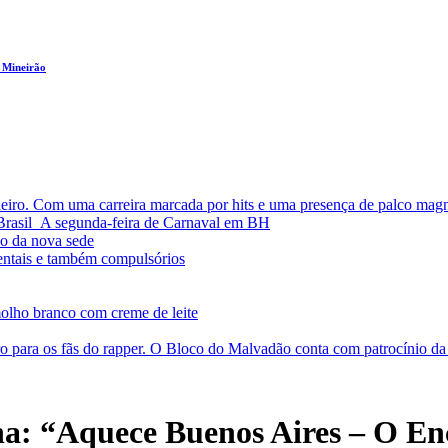
 Mineirão
leiro. Com uma carreira marcada por hits e uma presença de palco magn
a Brasil A segunda-feira de Carnaval em BH
o da nova sede
entais e também compulsórios
olho branco com creme de leite
o para os fãs do rapper. O Bloco do Malvadão conta com patrocínio 
na: “Aquece Buenos Aires – O En