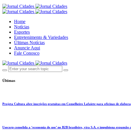
Home
Notícias
Esportes
Entretenimento & Variedades
Últimas Notícias
Anuncie Aqui
Fale Conosco
Últimas
Projeta Cultura abre inscrições gratuitas em Conselheiro Lafaiete para oficinas de elaboraçã
Usecorp consolida a ‘economia do uso’ no B2B brasileiro, vira S.A. e impulsiona expansão