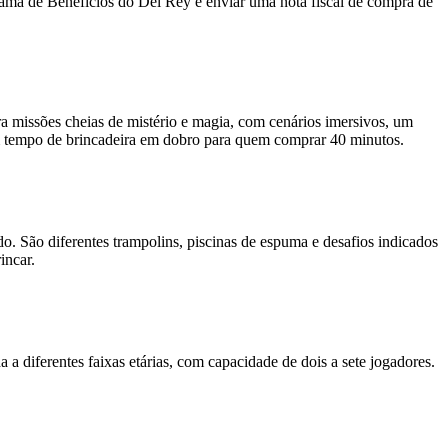
grama de Benefícios do Del Rey e enviar uma nota fiscal de compra de
ra missões cheias de mistério e magia, com cenários imersivos, um
tem tempo de brincadeira em dobro para quem comprar 40 minutos.
. São diferentes trampolins, piscinas de espuma e desafios indicados
incar.
a diferentes faixas etárias, com capacidade de dois a sete jogadores.