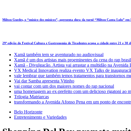
Milton Guedes, o “músico dos músicos”, apresenta show da turnê “Milton Canta Lulu” em
29ª edição do Festival Cultura e Gastronomia de Tiradentes ocupa a cidade entre 21 e 30 
Xamã também tem se aventurado no audiovisual
Xamã é um dos artistas mais proeminentes da cena do rap brasi
Xamã - Divulgação. Artista vai arrastar a multidão na Avenid
VX Medical Innovation realiza evento VX Talks de inauguraçã
vale lembrar que também temos tratamentos para transtornos m
Vai dar Samba apresenta Vitinho
vai contar com um dos maiores nomes do rap nacional
uma homenagem ao ex-prefeito com um delicioso rigatoni ao m
Trilogia Matriarcas
transformando a Avenida Afonso Pena em um ponto de encontr
Belo Horizonte
Entretenimento e Variedades