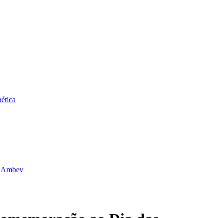
ética
da Ambev