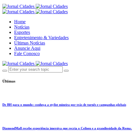
Home
Notícias
Esportes
Entretenimento & Variedades
Últimas Notícias
Anuncie Aqui
Fale Conosco
Últimas
De BH para o mundo: conheça a stylist mineira por trás de turnês e campanhas globais
DiamondMall recebe experiência imersiva que recria o Coliseu e a grandiosidade da Roma