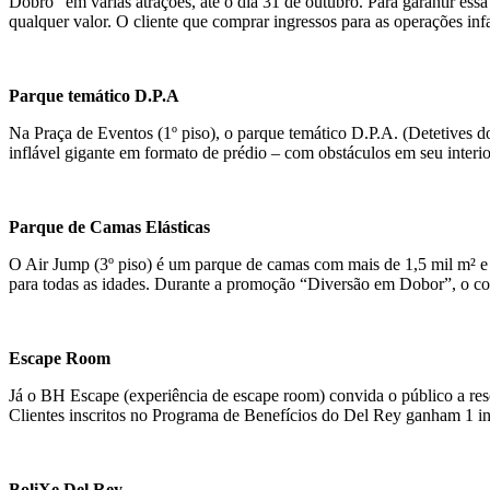
Dobro” em várias atrações, até o dia 31 de outubro. Para garantir es
qualquer valor. O cliente que comprar ingressos para as operações in
Parque temático D.P.A
Na Praça de Eventos (1º piso), o parque temático D.P.A. (Detetives d
inflável gigante em formato de prédio – com obstáculos em seu interi
Parque de Camas Elásticas
O Air Jump (3º piso) é um parque de camas com mais de 1,5 mil m² e 
para todas as idades. Durante a promoção “Diversão em Dobor”, o c
Escape Room
Já o BH Escape (experiência de escape room) convida o público a reso
Clientes inscritos no Programa de Benefícios do Del Rey ganham 1 in
BoliXe Del Rey