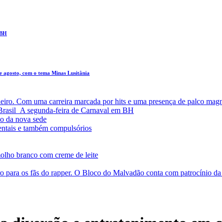
 BH
de agosto, com o tema Minas Lusitânia
leiro. Com uma carreira marcada por hits e uma presença de palco magn
a Brasil A segunda-feira de Carnaval em BH
o da nova sede
entais e também compulsórios
olho branco com creme de leite
o para os fãs do rapper. O Bloco do Malvadão conta com patrocínio 