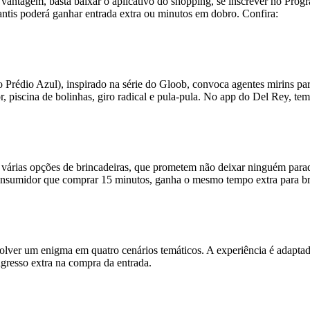
sa vantagem, basta baixar o aplicativo do shopping, se inscrever no Pro
fantis poderá ganhar entrada extra ou minutos em dobro. Confira:
o Prédio Azul), inspirado na série do Gloob, convoca agentes mirins pa
or, piscina de bolinhas, giro radical e pula-pula. No app do Del Rey, 
várias opções de brincadeiras, que prometem não deixar ninguém parado
onsumidor que comprar 15 minutos, ganha o mesmo tempo extra para br
lver um enigma em quatro cenários temáticos. A experiência é adaptada 
gresso extra na compra da entrada.