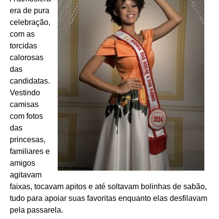
era de pura
celebração,
com as
torcidas
calorosas
das
candidatas.
Vestindo
camisas
com fotos
das
princesas,
familiares e
amigos
agitavam
faixas, tocavam apitos e até soltavam bolinhas de sabão,
tudo para apoiar suas favoritas enquanto elas desfilavam
pela passarela.