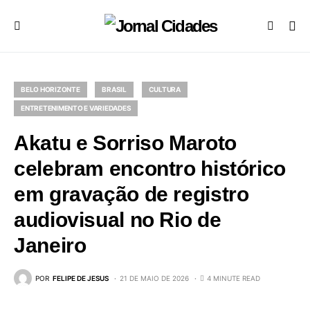
BELO HORIZONTE
BRASIL
CULTURA
ENTRETENIMENTO E VARIEDADES
Akatu e Sorriso Maroto
celebram encontro histórico
em gravação de registro
audiovisual no Rio de
Janeiro
POR
FELIPE DE JESUS
21 DE MAIO DE 2026
4 MINUTE READ