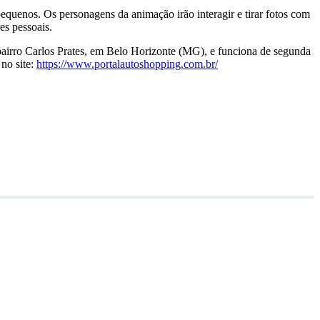
equenos. Os personagens da animação irão interagir e tirar fotos com
es pessoais.
bairro Carlos Prates, em Belo Horizonte (MG), e funciona de segunda
 no site:
https://www.portalautoshopping.com.br/