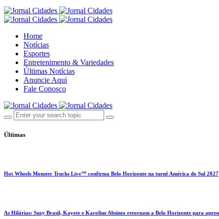
Home
Notícias
Esportes
Entretenimento & Variedades
Últimas Notícias
Anuncie Aqui
Fale Conosco
Últimas
Hot Wheels Monster Trucks Live™ confirma Belo Horizonte na turnê América do Sul 2027
As Hilárias: Suzy Brasil, Kayete e Karoline Absinto retornam a Belo Horizonte para apres