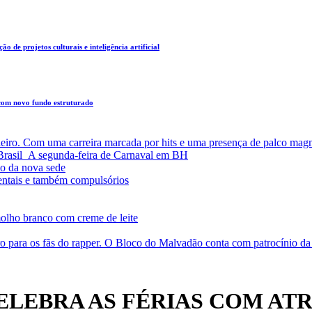
o de projetos culturais e inteligência artificial
 com novo fundo estruturado
leiro. Com uma carreira marcada por hits e uma presença de palco magn
a Brasil A segunda-feira de Carnaval em BH
o da nova sede
entais e também compulsórios
olho branco com creme de leite
o para os fãs do rapper. O Bloco do Malvadão conta com patrocínio 
ELEBRA AS FÉRIAS COM AT