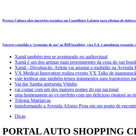
Projeta Cultura abre inscrições gratuitas em Conselheiro Lafaiete para oficinas de elaboraçã
Usecorp consolida a ‘economia do uso’ no B2B brasileiro, vira S.A. e impulsiona expansão
Xamã também tem se aventurado no audiovisual
Xamã é um dos artistas mais proeminentes da cena do rap brasi
Xamã - Divulgação. Artista vai arrastar a multidão na Avenid
VX Medical Innovation realiza evento VX Talks de inauguraçã
vale lembrar que também temos tratamentos para transtornos m
Vai dar Samba apresenta Vitinho
vai contar com um dos maiores nomes do rap nacional
uma homenagem ao ex-prefeito com um delicioso rigatoni ao m
Trilogia Matriarcas
transformando a Avenida Afonso Pena em um ponto de encontr
Dicas
PORTAL AUTO SHOPPING C