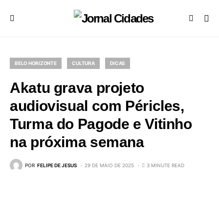
BELO HORIZONTE
CULTURA
DICAS
Akatu grava projeto
audiovisual com Péricles,
Turma do Pagode e Vitinho
na próxima semana
POR
FELIPE DE JESUS
29 DE MAIO DE 2025
3 MINUTE READ