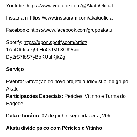
Youtube:
https://www.youtube.
com/@AkatuOficial
Instagram:
https://www.
instagram.com/akatuoficial
Facebook:
https://www.
facebook.com/grupoakatu
Spotify:
https://open.spotify.
com/artist/
1AuDtbIuaPj9LHnOUMT3C8?si=
Dy2rS7fbS7yBoKUulKjkZg
Serviço
Evento:
Gravação do novo projeto audiovisual do grupo
Akatu
Participações Especiais:
Péricles, Vitinho e Turma do
Pagode
Data e horário:
02 de junho, segunda-feira, 20h
Akatu divide palco com Péricles e Vitinho