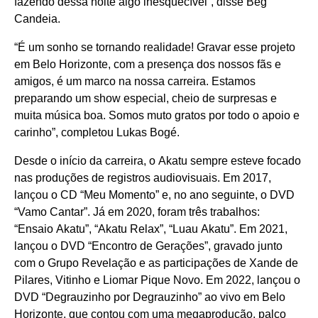
fazendo dessa noite algo inesquecível”, disse Beg
Candeia.
“É um sonho se tornando realidade! Gravar esse projeto
em Belo Horizonte, com a presença dos nossos fãs e
amigos, é um marco na nossa carreira. Estamos
preparando um show especial, cheio de surpresas e
muita música boa. Somos muto gratos por todo o apoio e
carinho”, completou Lukas Bogé.
Desde o início da carreira, o Akatu sempre esteve focado
nas produções de registros audiovisuais. Em 2017,
lançou o CD “Meu Momento” e, no ano seguinte, o DVD
“Vamo Cantar”. Já em 2020, foram três trabalhos:
“Ensaio Akatu”, “Akatu Relax”, “Luau Akatu”. Em 2021,
lançou o DVD “Encontro de Gerações”, gravado junto
com o Grupo Revelação e as participações de Xande de
Pilares, Vitinho e Liomar Pique Novo. Em 2022, lançou o
DVD “Degrauzinho por Degrauzinho” ao vivo em Belo
Horizonte, que contou com uma megaprodução, palco