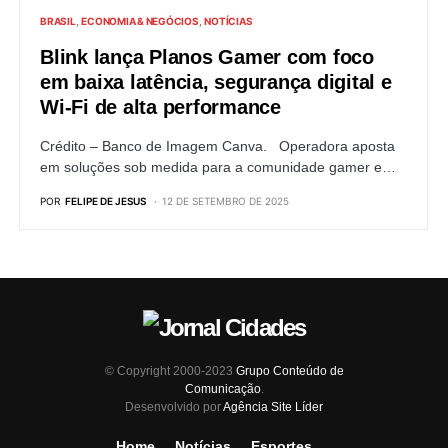
BRASIL
ECONOMIA & NEGÓCIOS
NOTÍCIAS
Blink lança Planos Gamer com foco
em baixa latência, segurança digital e
Wi-Fi de alta performance
Crédito – Banco de Imagem Canva. Operadora aposta
em soluções sob medida para a comunidade gamer e…
POR
FELIPE DE JESUS
12 DE SETEMBRO DE 2025
© Copyright 2000-2023
Grupo Conteúdo de
Comunicação
.
Desenvolvido por
Agência Site Líder
Home
Notícias
Esportes