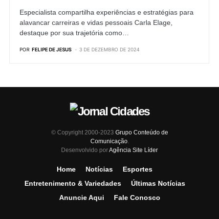
Especialista compartilha experiências e estratégias para
alavancar carreiras e vidas pessoais Carla Elage,
destaque por sua trajetória como…
POR
FELIPE DE JESUS
3 DE DEZEMBRO DE 2024
© Copyright 2000-2023
Grupo Conteúdo de
Comunicação
.
Desenvolvido por
Agência Site Líder
Home
Notícias
Esportes
Entretenimento & Variedades
Últimas Notícias
Anuncie Aqui
Fale Conosco