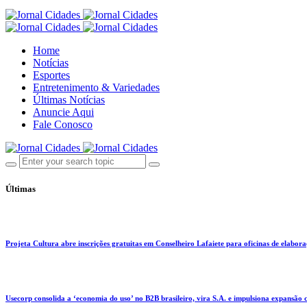
Home
Notícias
Esportes
Entretenimento & Variedades
Últimas Notícias
Anuncie Aqui
Fale Conosco
Últimas
Projeta Cultura abre inscrições gratuitas em Conselheiro Lafaiete para oficinas de elaboraçã
Usecorp consolida a ‘economia do uso’ no B2B brasileiro, vira S.A. e impulsiona expansão