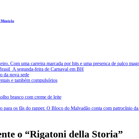
 Mineirão
leiro. Com uma carreira marcada por hits e uma presença de palco magn
a Brasil A segunda-feira de Carnaval em BH
o da nova sede
entais e também compulsórios
olho branco com creme de leite
o para os fãs do rapper. O Bloco do Malvadão conta com patrocínio 
te o “Rigatoni della Storia”