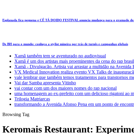
Esplanada fica pequena e CÊ TÁ DOIDO FESTIVAL anuncia mudança para o gramado do
De BH para o mundo: conheça a stylist mineira por trás de turnês e campanhas globais
Xamã também tem se aventurado no audiovisual
Xamã é um dos artistas mais proeminentes da cena do rap brasi
Xamã - Divulgação. Artista vai arrastar a multidão na Avenid
VX Medical Innovation realiza evento VX Talks de inauguraçã
vale lembrar que também temos tratamentos para transtornos m
Vai dar Samba apresenta Vitinho
vai contar com um dos maiores nomes do rap nacional
uma homenagem ao ex-prefeito com um delicioso rigatoni ao m
Trilogia Matriarcas
transformando a Avenida Afonso Pena em um ponto de encontr
Browsing Tag
Keromais Restaurant: Experimen