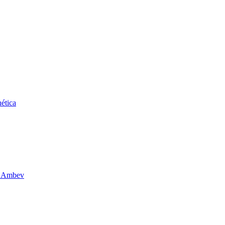
ética
da Ambev