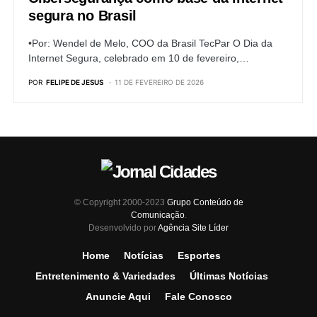
segura no Brasil
•Por: Wendel de Melo, COO da Brasil TecPar O Dia da
Internet Segura, celebrado em 10 de fevereiro,…
POR
FELIPE DE JESUS
11 DE FEVEREIRO DE 2026
© Copyright 2000-2023
Grupo Conteúdo de
Comunicação
.
Desenvolvido por
Agência Site Líder
Home
Notícias
Esportes
Entretenimento & Variedades
Últimas Notícias
Anuncie Aqui
Fale Conosco