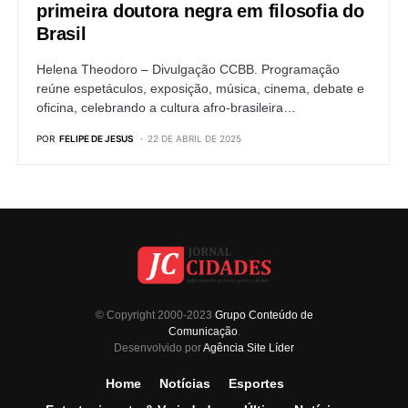
primeira doutora negra em filosofia do
Brasil
Helena Theodoro – Divulgação CCBB. Programação
reúne espetáculos, exposição, música, cinema, debate e
oficina, celebrando a cultura afro-brasileira…
POR
FELIPE DE JESUS
22 DE ABRIL DE 2025
© Copyright 2000-2023
Grupo Conteúdo de
Comunicação
.
Desenvolvido por
Agência Site Líder
Home
Notícias
Esportes