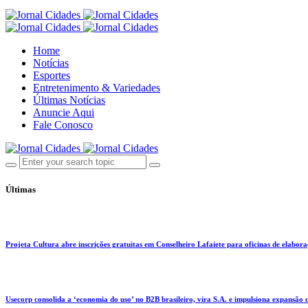
Home
Notícias
Esportes
Entretenimento & Variedades
Últimas Notícias
Anuncie Aqui
Fale Conosco
Últimas
Projeta Cultura abre inscrições gratuitas em Conselheiro Lafaiete para oficinas de elaboraçã
Usecorp consolida a ‘economia do uso’ no B2B brasileiro, vira S.A. e impulsiona expansão