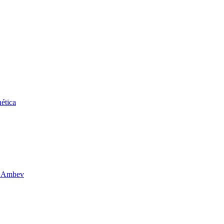
ética
da Ambev