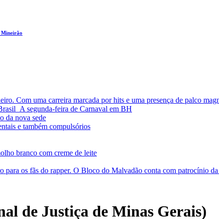
 Mineirão
leiro. Com uma carreira marcada por hits e uma presença de palco magn
a Brasil A segunda-feira de Carnaval em BH
o da nova sede
entais e também compulsórios
olho branco com creme de leite
o para os fãs do rapper. O Bloco do Malvadão conta com patrocínio 
l de Justiça de Minas Gerais)