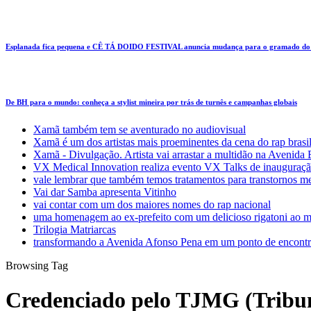
Esplanada fica pequena e CÊ TÁ DOIDO FESTIVAL anuncia mudança para o gramado do
De BH para o mundo: conheça a stylist mineira por trás de turnês e campanhas globais
Xamã também tem se aventurado no audiovisual
Xamã é um dos artistas mais proeminentes da cena do rap brasi
Xamã - Divulgação. Artista vai arrastar a multidão na Avenid
VX Medical Innovation realiza evento VX Talks de inauguraçã
vale lembrar que também temos tratamentos para transtornos m
Vai dar Samba apresenta Vitinho
vai contar com um dos maiores nomes do rap nacional
uma homenagem ao ex-prefeito com um delicioso rigatoni ao m
Trilogia Matriarcas
transformando a Avenida Afonso Pena em um ponto de encontr
Browsing Tag
Credenciado pelo TJMG (Tribuna