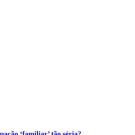
uação ‘familiar’ tão séria?