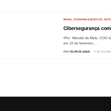
BRASIL
ECONOMIA & NEGÓCIOS
NOTÍ
Cibersegurança como
•Por: Wendel de Melo, COO da
em 10 de fevereiro,…
POR
FELIPE DE JESUS
11 DE FEVERE