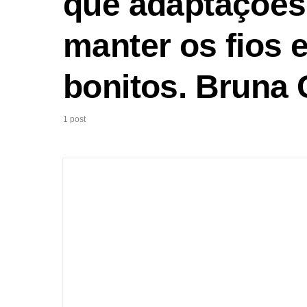
que adaptações 
manter os fios 
bonitos. Bruna 
1 post