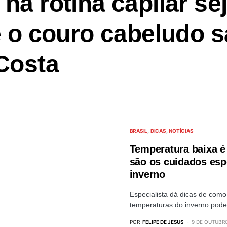
na rotina capilar se
e o couro cabeludo 
Costa
BRASIL
DICAS
NOTÍCIAS
Temperatura baixa é 
são os cuidados esp
inverno
Especialista dá dicas de como
temperaturas do inverno po
POR
FELIPE DE JESUS
9 DE OUTUBRO